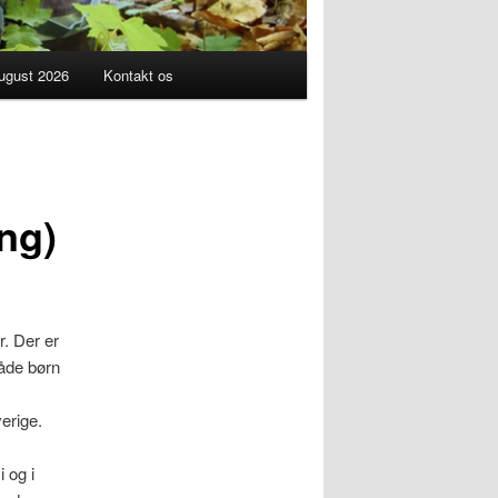
ugust 2026
Kontakt os
ng)
r. Der er
både børn
erige.
i og i