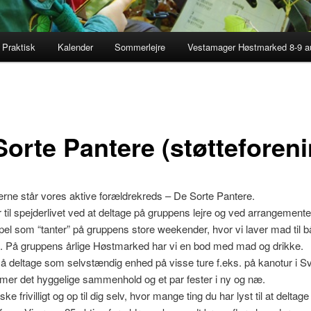
Praktisk
Kalender
Sommerlejre
Vestamager Høstmarked 8-9 a
Sorte Pantere (støtteforeni
rne står vores aktive forældrekreds – De Sorte Pantere.
r til spejderlivet ved at deltage på gruppens lejre og ved arrangemente
el som “tanter” på gruppens store weekender, hvor vi laver mad til 
. På gruppens årlige Høstmarked har vi en bod med mad og drikke.
å deltage som selvstændig enhed på visse ture f.eks. på kanotur i Sv
mer det hyggelige sammenhold og et par fester i ny og næ.
ke frivilligt og op til dig selv, hvor mange ting du har lyst til at deltage 