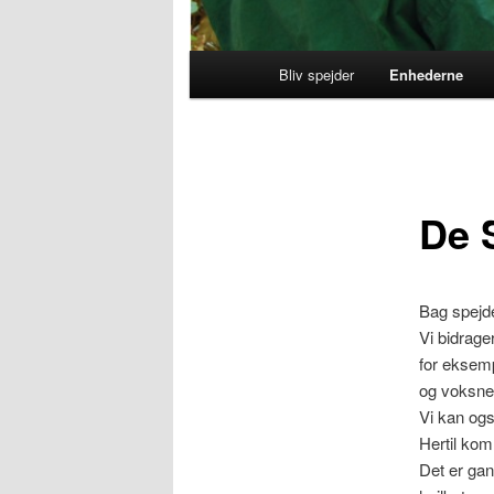
Hovedmenu
Bliv spejder
Enhederne
Fortsæt
til
primært
De 
indhold
Bag spejde
Vi bidrage
for eksemp
og voksne
Vi kan ogs
Hertil kom
Det er gans