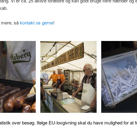
fang. Vi er ca. 25 aktive forældre og kan godt bruge flere hænder og
kab.
e mere, så
kontakt os gerne
!
statistik over besøg. Ifølge EU-lovgivning skal du have mulighed for at