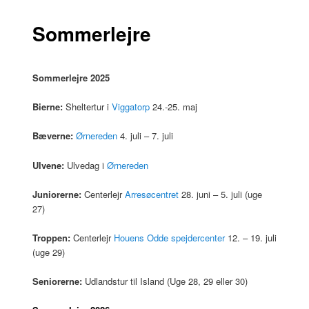
Sommerlejre
Sommerlejre 2025
Bierne:
Sheltertur i
Viggatorp
24.-25. maj
Bæverne:
Ørnereden
4. juli – 7. juli
Ulvene:
Ulvedag i
Ørnereden
Juniorerne:
Centerlejr
Arresøcentret
28. juni – 5. juli (uge
27)
Troppen:
Centerlejr
Houens Odde spejdercenter
12. – 19. juli
(uge 29)
Seniorerne:
Udlandstur til Island (Uge 28, 29 eller 30)