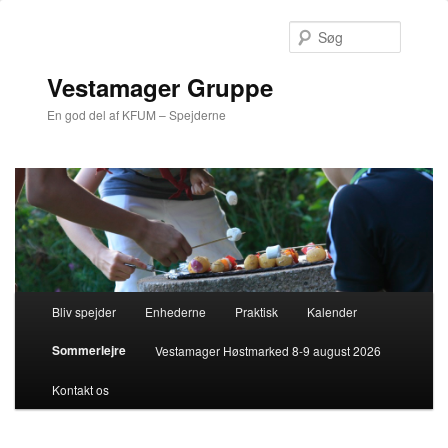
Søg
Vestamager Gruppe
En god del af KFUM – Spejderne
Hovedmenu
Bliv spejder
Enhederne
Praktisk
Kalender
Fortsæt
Sommerlejre
Vestamager Høstmarked 8-9 august 2026
til
Kontakt os
primært
indhold