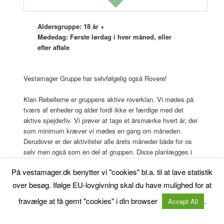
Aldersgruppe: 18 år +
Mødedag: Første lørdag i hver måned, eller
efter aftale
Vestamager Gruppe har selvfølgelig også Rovere!
Klan Rebellerne er gruppens aktive roverklan. Vi mødes på
tværs af enheder og alder fordi ikke er færdige med det
aktive spejderliv. Vi prøver at tage et årsmærke hvert år, der
som minimum kræver vi mødes en gang om måneden.
Derudover er der aktiviteter alle årets måneder både for os
selv men også som en del af gruppen. Disse planlægges i
januar til det årlige klanting. Vores mødedag er som
På vestamager.dk benytter vi "cookies" bl.a. til at lave statistik
udgangspunkt den første lørdag i hver måned men de enkelte
aktiviteter kan gøre at dagen må rykkes.
over besøg. Ifølge EU-lovgivning skal du have mulighed for at
fravælge at få gemt "cookies" i din browser
.
Accept All
Har du lyst til at være med i det fedeste fællesskab hvor alle
lærer noget af alle og hyggen ved spejderarbejdet er i