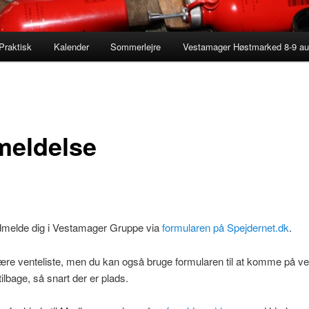
Praktisk
Kalender
Sommerlejre
Vestamager Høstmarked 8-9 au
meldelse
dmelde dig i Vestamager Gruppe via
formularen på Spejdernet.dk
.
re venteliste, men du kan også bruge formularen til at komme på ven
tilbage, så snart der er plads.