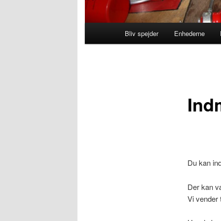
Hovedmenu
Bliv spejder
Enhederne
Fortsæt
til
primært
Ind
indhold
Du kan in
Der kan væ
Vi vender 