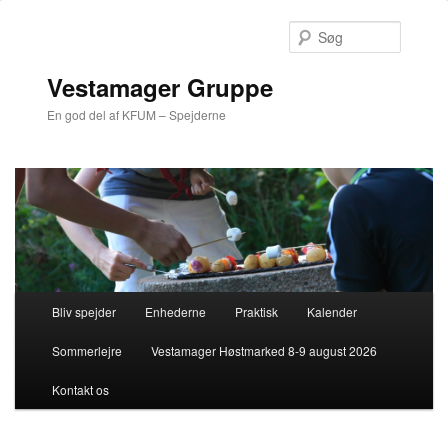
Søg
Vestamager Gruppe
En god del af KFUM – Spejderne
Hovedmenu
Bliv spejder
Enhederne
Praktisk
Kalender
Fortsæt
Sommerlejre
Vestamager Høstmarked 8-9 august 2026
til
Kontakt os
primært
indhold