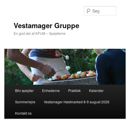
Søg
Vestamager Gruppe
En god del af KFUM – Spejderne
Hovedmenu
Bliv spejder
Enhederne
Praktisk
Kalender
Fortsæt
Sommerlejre
Vestamager Høstmarked 8-9 august 2026
til
Kontakt os
primært
indhold