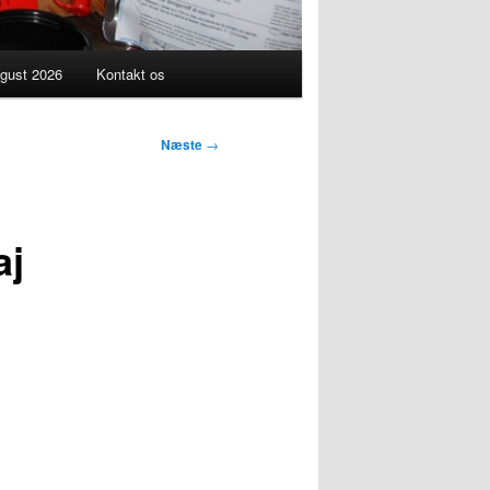
gust 2026
Kontakt os
Næste
→
aj